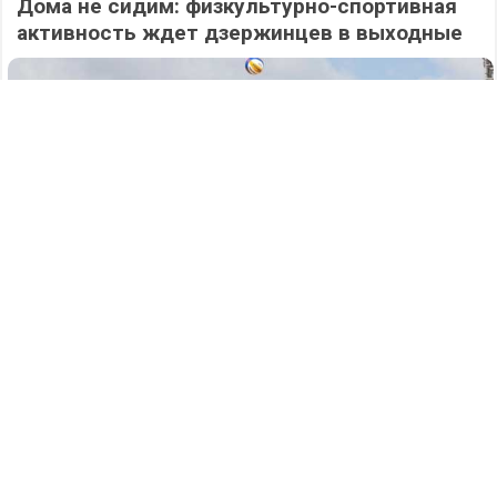
Дома не сидим: физкультурно-спортивная
активность ждет дзержинцев в выходные
407
07.08.2026
/
Новости
/
Дело на 17,8 миллионов: два нечестных
белгородца выманили у 77-летнего жителя
Дзержинска крупную сумму