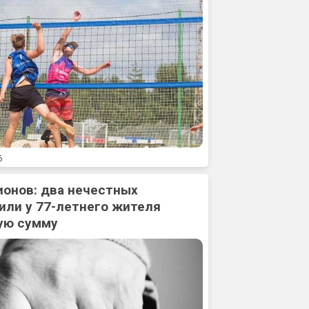
6
ионов: два нечестных
или у 77-летнего жителя
ую сумму