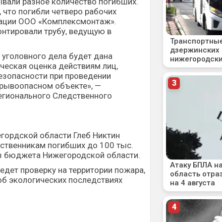
ывали разное количество погибших.
 что погибли четверо рабочих
ации ООО «Комплексмонтаж».
нтировали трубу, ведущую в
 уголовного дела будет дана
ческая оценка действиям лиц,
езопасности при проведении
зрывоопасном объекте», —
егионального Следственного
гордской области Глеб Никтин
ственникам погибших до 100 тыс.
из бюджета Нижегородской области.
дет проверку на территории пожара,
об экологических последствиях