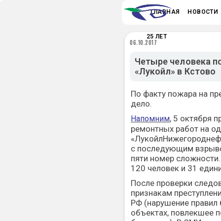
ГЛАВНАЯ
НОВОСТИ
25 ЛЕТ
06.10.2017
Четыре человека по
«Лукойл» в Кстово
По факту пожара на п
дело.
, 5 октября 
Напомним
ремонтных работ на од
«ЛукойлНижегороднефт
с последующим взрыво
пяти номер сложности.
120 человек и 31 един
После проверки следов
признакам преступления
РФ (нарушение правил
объектах, повлекшее п