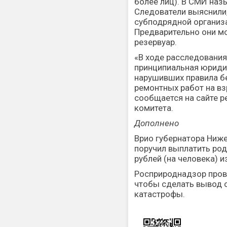
более лиц). В СМИ наз
Следователи выяснили,
субподрядной организ
Предварительно они мо
резервуар.
«В ходе расследования
принципиальная юриди
нарушивших правила б
ремонтных работ на в
сообщается на сайте р
комитета.
Дополнено
Врио губернатора Ниже
поручил выплатить род
рублей (на человека) 
Росприроднадзор прове
чтобы сделать вывод 
катастрофы.