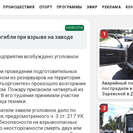
ПРОИСШЕСТВИЯ
СПОРТ
ПРОГРАММЫ
ЭФИР
РЕКЛАМА
КО
НОВОСТИ
гибли при взрыве на заводе
редприятии возбуждено уголовное
при проведении подготовительных
ном из резервуаров на территории
ьоргсинтез» произошло возгорание
м. Пожару присвоили четвертый из
 В его тушении принимали участие
ица техники.
атели завели уголовное дело по
, предусмотренного ч. 3 ст. 217 УК
 безопасности на взрывоопасных
о неосторожности смерть двух или