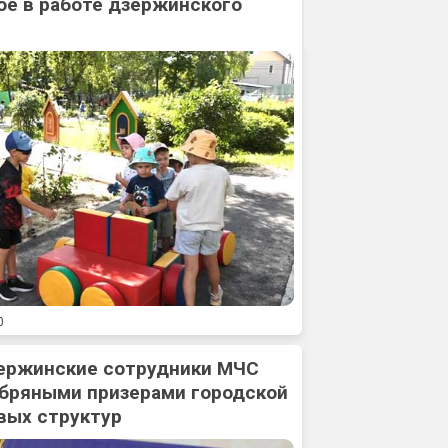
ое в работе дзержинского
0
ержинские сотрудники МЧС
ебряными призерами городской
вых структур