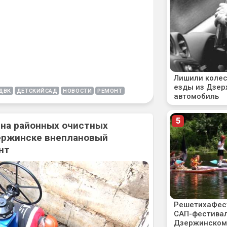
ДВК
ДЕТСКИЙСАД
НОВОСТИ
РЕМОНТ
 на районных очистных
ержинске внеплановый
нт