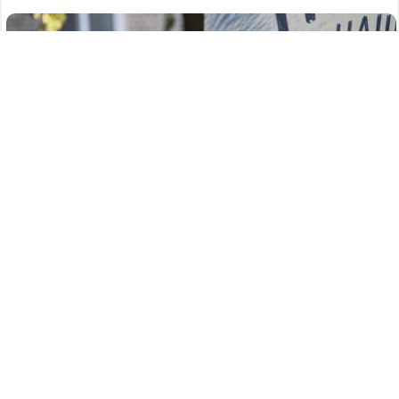
385
07.08.2026
/
Новости
/
Аварийный поворот: два человека
пострадали в жутком ДТП на Заревской в
Дзержинске