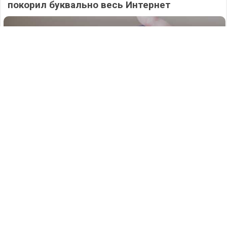
покорил буквально весь Интернет
619
06.08.2026
/
Новости
/
Атаку БПЛА на Нижегородскую область
отразили силы ПВО в ночь на 6 августа