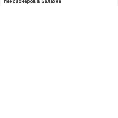
пенсионеров в Балахне
273
06.08.2026
/
Происшествия
/
Дзержинск сегодня: полная версия выпуска
05.08.2026