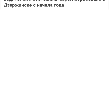
Дзержинске с начала года
469
07.08.2026
/
Происшествия
/
Дома не сидим: физкультурно-спортивная
активность ждет дзержинцев в выходные