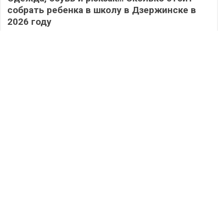
собрать ребенка в школу в Дзержинске в
2026 году
491
04.08.2026
/
Новости
/
Транспортные перемены: от пяти
дзержинских маршрутов отказался
нижегородский перевозчик