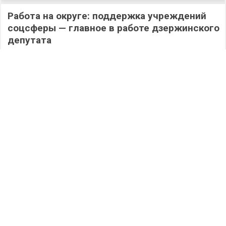
Работа на округе: поддержка учреждений
соцсферы — главное в работе дзержинского
депутата
412
05.08.2026
/
Новости
/
Наши молодцы: дзержинские сотрудники
МЧС России стали серебряными призерами
городской Спартакиады силовых структур