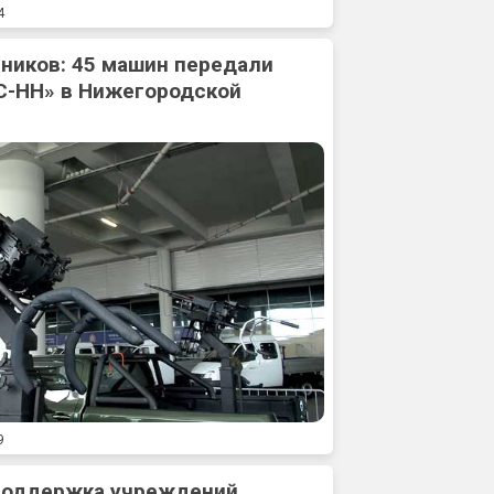
4
ников: 45 машин передали
С-НН» в Нижегородской
9
 поддержка учреждений