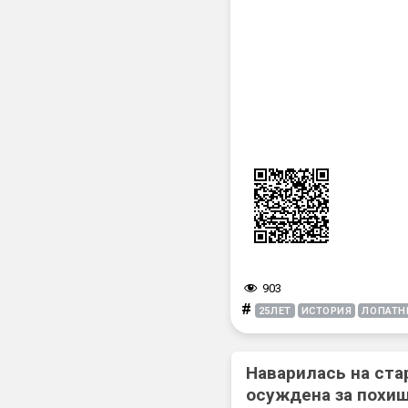
903
#
25ЛЕТ
ИСТОРИЯ
ЛОПАТН
Наварилась на ста
осуждена за похищ