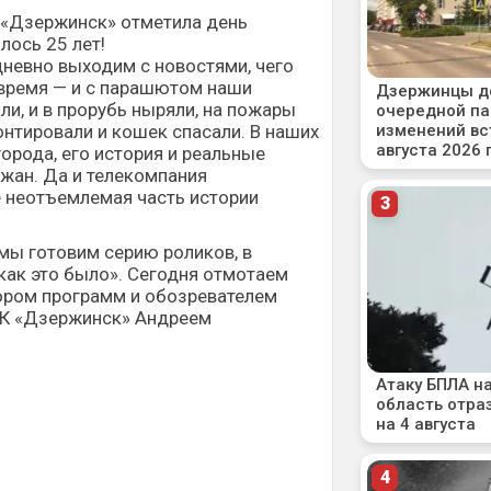
 «Дзержинск» отметила день
лось 25 лет!
невно выходим с новостями, чего
 время — и с парашютом наши
и, и в прорубь ныряли, на пожары
нтировали и кошек спасали. В наших
города, его история и реальные
жан. Да и телекомпания
 неотъемлемая часть истории
мы готовим серию роликов, в
как это было». Сегодня отмотаем
тором программ и обозревателем
ТК «Дзержинск» Андреем