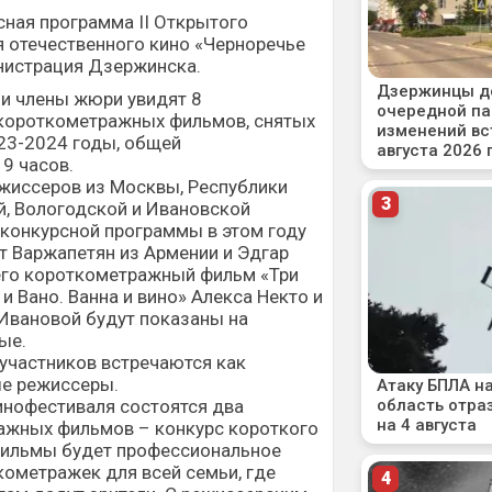
сная программа II Открытого
 отечественного кино «Черноречье
нистрация Дзержинска.
и и члены жюри увидят 8
короткометражных фильмов, снятых
23-2024 годы, общей
9 часов.
жиссеров из Москвы, Республики
й, Вологодской и Ивановской
 конкурсной программы в этом году
т Варжапетян из Армении и Эдгар
 его короткометражный фильм «Три
 и Вано. Ванна и вино» Алекса Некто и
Ивановой будут показаны на
ые.
 участников встречаются как
ые режиссеры.
кинофестиваля состоятся два
ажных фильмов – конкурс короткого
 фильмы будет профессиональное
кометражек для всей семьи, где