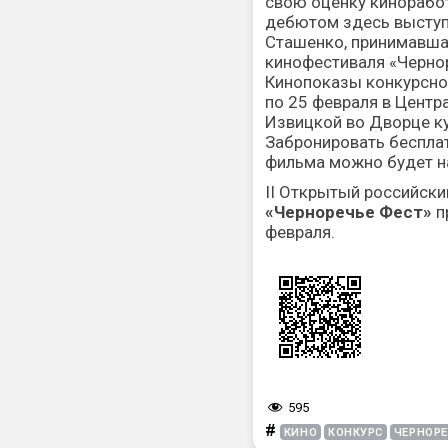
свою оценку кинорабо
дебютом здесь выступи
Сташенко, принимавшая
кинофестиваля «Черно
Кинопоказы конкурсно
по 25 февраля в Центр
Извицкой во Дворце к
Забронировать беспла
фильма можно будет 
II Открытый российски
«Черноречье Фест»
п
февраля.
595
#
КИНО
КОНКУРС
ЧЕРНОРЕ