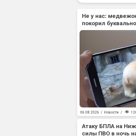
Не у нас: медвежо
покорил буквально
12
06.08.2026
/
Новости
/
Атаку БПЛА на Ни
силы ПВО в ночь на