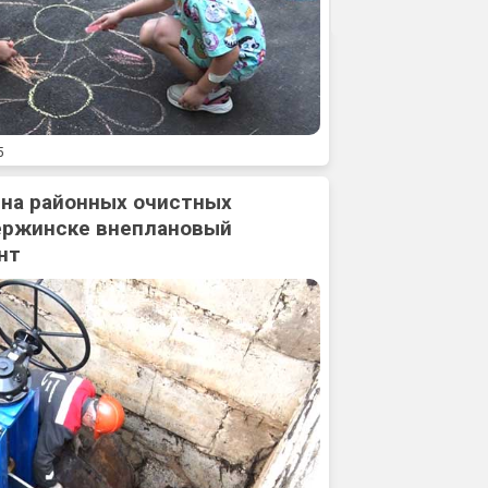
5
 на районных очистных
ержинске внеплановый
нт