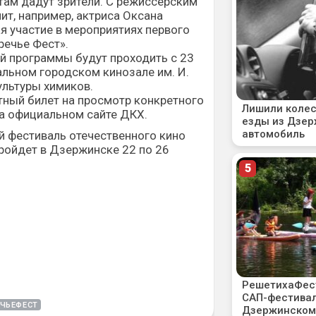
там дадут зрители. С режиссерским
т, например, актриса Оксана
 участие в мероприятиях первого
речье Фест».
й программы будут проходить с 23
альном городском кинозале им. И.
ультуры химиков.
тный билет на просмотр конкретного
на официальном
сайте ДКХ
.
й фестиваль отечественного кино
ройдет в Дзержинске 22 по 26
ЧЬЕФЕСТ