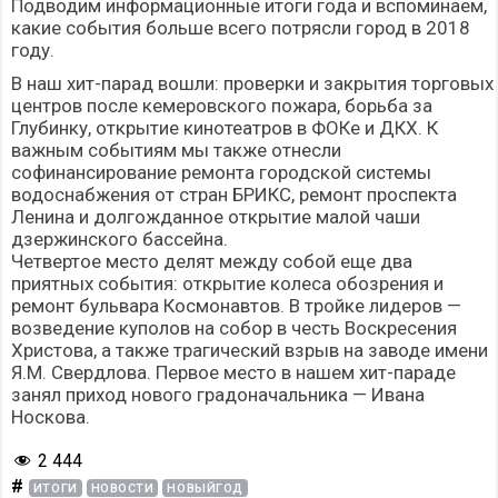
Подводим информационные итоги года и вспоминаем,
какие события больше всего потрясли город в 2018
году.
В наш хит-парад вошли: проверки и закрытия торговых
центров после кемеровского пожара, борьба за
Глубинку, открытие кинотеатров в ФОКе и ДКХ. К
важным событиям мы также отнесли
софинансирование ремонта городской системы
водоснабжения от стран БРИКС, ремонт проспекта
Ленина и долгожданное открытие малой чаши
дзержинского бассейна.
Четвертое место делят между собой еще два
приятных события: открытие колеса обозрения и
ремонт бульвара Космонавтов. В тройке лидеров —
возведение куполов на собор в честь Воскресения
Христова, а также трагический взрыв на заводе имени
Я.М. Свердлова. Первое место в нашем хит-параде
занял приход нового градоначальника — Ивана
Носкова.
2 444
#
ИТОГИ
НОВОСТИ
НОВЫЙГОД